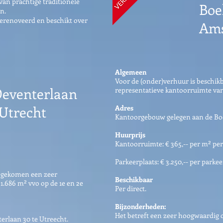
an prachtige traditionele
Boe
n.
 gerenoveerd en beschikt over
Am
Algemeen
Voor de (onder)verhuur is beschi
Deventerlaan
representatieve kantoorruimte van 
 Utrecht
Adres
Kantoorgebouw gelegen aan de Bo
Huurprijs
Kantoorruimte: € 365,-- per m² per
Parkeerplaats: € 3.250,-- per parke
r gekomen een zeer
Beschikbaar
1.686 m² vvo op de 1e en 2e
Per direct.
Bijzonderheden:
Het betreft een zeer hoogwaardig 
rlaan 30 te Utreecht.