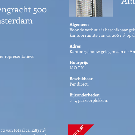
Am
engracht 500
msterdam
Algemeen
Voor de verhuur is beschikbaar ge
kantoorruimte van ca. 206 m² op de
Adres
Kantoorgebouw gelegen aan de Am
er representatieve
Huurprijs
N.O.T.K.
Beschikbaar
Per direct.
Bijzonderheden:
2 - 4 parkeerplekken.
0 van totaal ca. 1283 m²