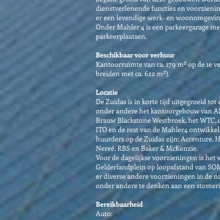
dienstverlenende functies en voorzienin
er een levendige werk- en woonomgeving
Onder Mahler 4 is een parkeergarage met 
parkeerplaatsen.
Beschikbaar voor verhuur
Kantoorruimte van ca. 179 m² op de 1e ve
breiden met ca. 622 m²).
Locatie
De Zuidas is in korte tijd uitgegroeid to
onder andere het kantoorgebouw van A
Brauw Blackstone Westbroek, het WTC, d
ITO en de rest van de Mahler4 ontwikke
huurders op de Zuidas zijn: Accenture, 
Nereé, RBS en Baker & McKenzie.
Voor de dagelijkse voorzieningen is he
Gelderlandplein op loopafstand van SO
er diverse andere voorzieningen in de na
onder andere te denken aan een stomerij
Bereikbaarheid
Auto: