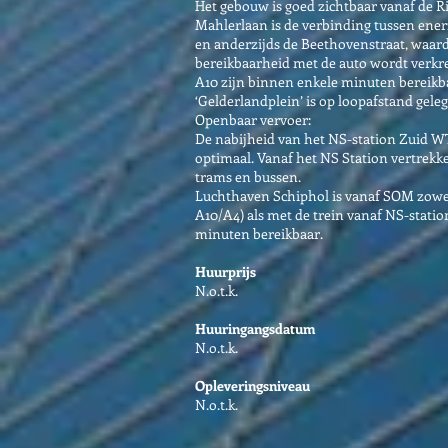
Het gebouw is goed zichtbaar vanaf de R
Mahlerlaan is de verbinding tussen ener
en anderzijds de Beethovenstraat, waar
bereikbaarheid met de auto wordt verkre
A10 zijn binnen enkele minuten bereikb
‘Gelderlandplein’ is op loopafstand gele
Openbaar vervoer:
De nabijheid van het NS-station Zuid W
optimaal. Vanaf het NS Station vertrekke
trams en bussen.
Luchthaven Schiphol is vanaf SOM zowel
A10/A4) als met de trein vanaf NS-stat
minuten bereikbaar.
Huurprijs
N.o.t.k.
Huuringangsdatum
N.o.t.k.
Opleveringsniveau
N.o.t.k.