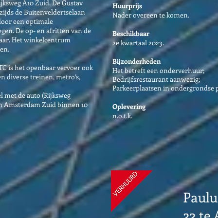
ijksweg A10 Zuid. De Gustav
Huurprijs
zijds de Buitenveldertselaan
Nader overeen te komen.
door een optimale
gen. De op- en afritten van de
Beschikbaar
aar. Het winkelcentrum
2e kwartaal 2023.
gen.
Bijzonderheden
TC is het openbaar vervoer ook
Het betreft een onderverhuur;
n diverse treinen, metro’s,
Bedrijfsrestaurant aanwezig;
Parkeerplaatsen in ondergrondse 
 met de auto (Rijksweg
ion Amsterdam Zuid binnen 10
Oplevering
n.o.t.k.
Paulu
22 te