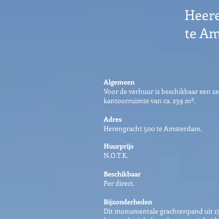
Heer
te A
Algemeen
Voor de verhuur is beschikbaar een ze
kantoorruimte van ca. 239 m².
Adres
Herengracht 500 te Amsterdam.
Huurprijs
N.O.T.K.
Beschikbaar
Per direct.
Bijzonderheden
Dit monumentale grachtenpand uit 177