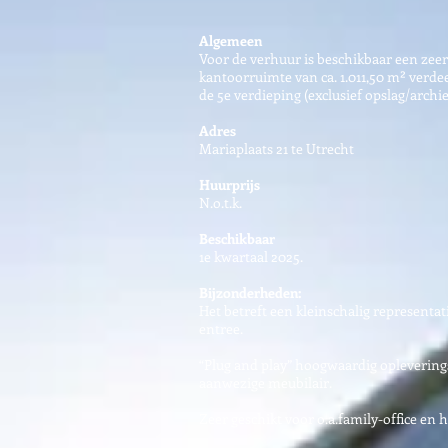
Algemeen
Voor de verhuur is beschikbaar een zeer
kantoorruimte van ca. 1.011,50 m² verd
de 5e verdieping (exclusief opslag/archi
Adres
Mariaplaats 21 te Utrecht
Huurprijs
N.o.t.k.
Beschikbaar
1e kwartaal 2025.
Bijzonderheden:
Het betreft een kleinschalig represent
entree.
“Plug and play” hoogwaardig opleverings
aanwezige meubilair.
Zeer geschikt voor o.a.family-office en