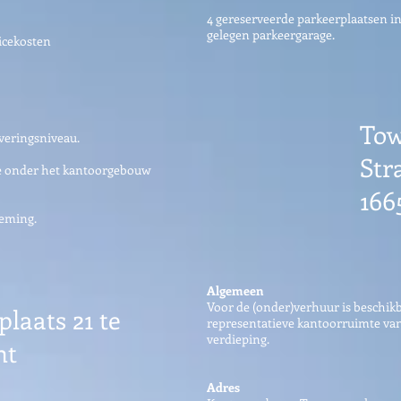
4 gereserveerde parkeerplaatsen 
gelegen parkeergarage.
vicekosten
Tow
veringsniveau.
Str
de onder het kantoorgebouw
166
neming.
Algemeen
Voor de (onder)verhuur is beschi
laats 21 te
representatieve kantoorruimte van
verdieping.
ht
Adres