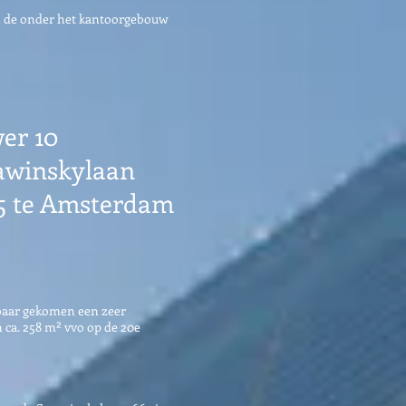
in de onder het kantoorgebouw
er 10
awinskylaan
5 te Amsterdam
kbaar gekomen een zeer
 ca. 258 m² vvo op de 20e