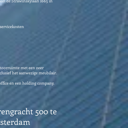
an de Strawinskylaan 1665 in
 servicekosten
ntoorruimte met een zeer
lusief het aanwezige meubilair.
office en een holding company.
engracht 500 te
sterdam