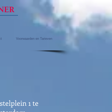
ct
Voorwaarden en Tarieven
telplein 1 te