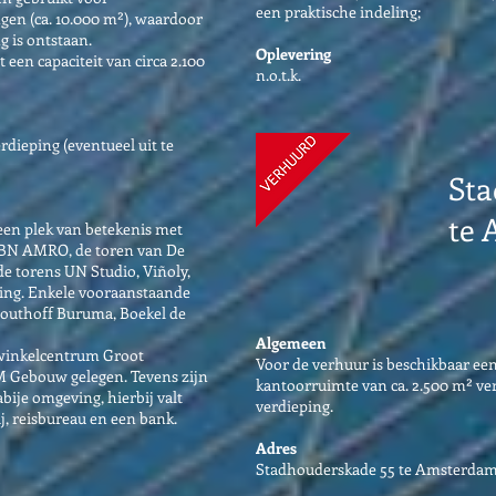
een praktische indeling;
gen (ca. 10.000 m²), waardoor
 is ontstaan.
Oplevering
een capaciteit van circa 2.100
n.o.t.k.
rdieping (eventueel uit te
Sta
te
t een plek van betekenis met
BN AMRO, de toren van De
e torens UN Studio, Viñoly,
ling. Enkele vooraanstaande
Houthoff Buruma, Boekel de
Algemeen
t winkelcentrum Groot
Voor de verhuur is beschikbaar een
M Gebouw gelegen. Tevens zijn
kantoorruimte van ca. 2.500 m² ve
bije omgeving, hierbij valt
verdieping.
, reisbureau en een bank.
Adres
Stadhouderskade 55 te Amsterda