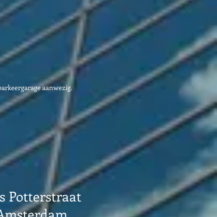
parkeergarage aanwezig.
s Potterstraat
 Amsterdam