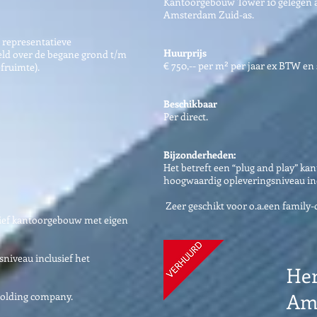
Kantoorgebouw Tower 10 gelegen a
Amsterdam Zuid-as.
 representatieve
Huurprijs
eeld over de begane grond t/m
€ 750,-- per m² per jaar ex BTW en
efruimte).
Beschikbaar
Per direct.
Bijzonderheden:
Het betreft een “plug and play” ka
hoogwaardig opleveringsniveau inc
Zeer geschikt voor o.a.een family-
atief kantoorgebouw met eigen
niveau inclusief het
Her
Am
 holding company.