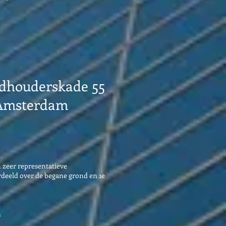
dhouderskade 55
 Amsterdam
 zeer representatieve
rdeeld over de begane grond en 1e
m