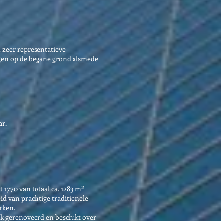
 zeer representatieve
egen op de begane grond alsmede
ar.
1770 van totaal ca. 1283 m²
d van prachtige traditionele
rken.
ijk gerenoveerd en beschikt over