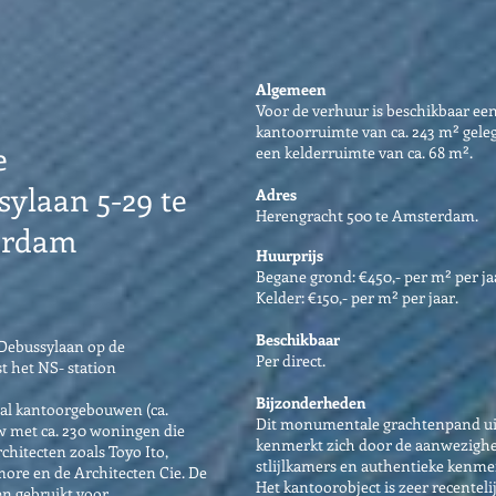
Algemeen
Voor de verhuur is beschikbaar een
kantoorruimte van ca. 243 m² gel
e
een kelderruimte van ca. 68 m².
ylaan 5-29 te
Adres
Herengracht 500 te Amsterdam.
erdam
Huurprijs
Begane grond: €450,- per m² per ja
Kelder: €150,- per m² per jaar.
Beschikbaar
Debussylaan op de
Per direct.
t het NS- station
Bijzonderheden
ntal kantoorgebouwen (ca.
Dit monumentale grachtenpand uit 
 met ca. 230 woningen die
kenmerkt zich door de aanwezighei
itecten zoals Toyo Ito,
stlijlkamers en authentieke kenme
ore en de Architecten Cie. De
Het kantoorobject is zeer recentel
n gebruikt voor