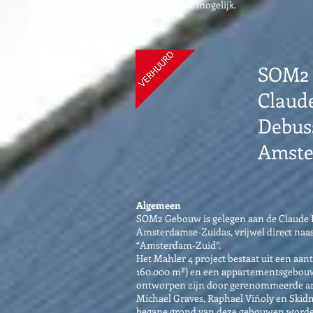
Deelverhuur mogelijk.
SOM2
Claud
Debuss
Amst
Algemeen
SOM2 Gebouw is gelegen aan de Claude 
Amsterdamse-Zuidas, vrijwel direct naas
“Amsterdam-Zuid”.
Het Mahler 4 project bestaat uit een aa
160.000 m²) en een appartementsgebouw
ontworpen zijn door gerenommeerde arch
Michael Graves, Raphael Viñoly en Skidm
begane grond van deze gebouwen worde